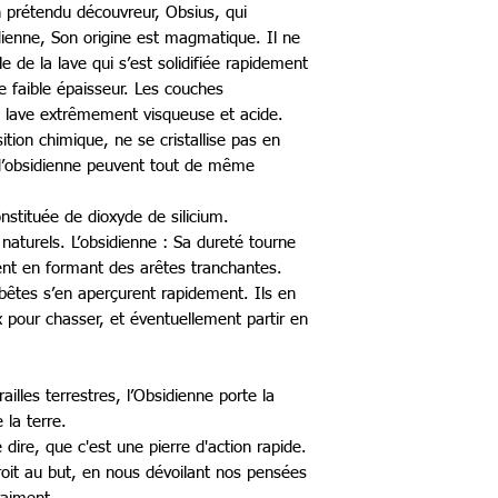
n prétendu découvreur, Obsius, qui
dienne, Son origine est magmatique. Il ne
le de la lave qui s’est solidifiée rapidement
de faible épaisseur. Les couches
e lave extrêmement visqueuse et acide.
tion chimique, ne se cristallise pas en
 d’obsidienne peuvent tout de même
nstituée de dioxyde de silicium.
s naturels. L’obsidienne : Sa dureté tourne
ent en formant des arêtes tranchantes.
 bêtes s’en aperçurent rapidement. Ils en
x pour chasser, et éventuellement partir en
illes terrestres, l’Obsidienne porte la
 la terre.
dire, que c'est une pierre d'action rapide.
droit au but, en nous dévoilant nos pensées