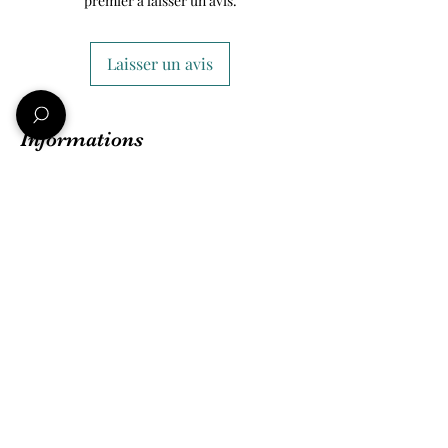
premier à laisser un avis.
Laisser un avis
Informations
Qui sommes-nous ?
Nos amis et partenaires
Conditions Générales de ventes
Mentions légales
Politique de confidentialité
Une question ?