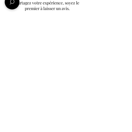
Partagez votre expérience, soyez le
premier à laisser un avis.
Laisser un avis
Informations
Qui sommes-nous ?
Nos amis et partenaires
Conditions Générales de ventes
Mentions légales
Politique de confidentialité
Une question ?