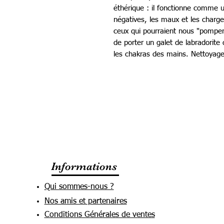
éthérique : il fonctionne comme u
négatives, les maux et les charge
ceux qui pourraient nous "pomper"
de porter un galet de labradorite
les chakras des mains. Nettoyage
Informations
Qui sommes-nous ?
Nos amis et partenaires
Conditions Générales de ventes