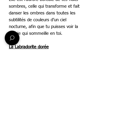
sombres, celle qui transforme et fait
danser les ombres dans toutes les
subtilités de couleurs d’un ciel
nocturne, afin que tu puisses voir la
magie qui sommeille en toi.
La Labradorite dorée
Elle est le soleil qui ose briller au coeur
de la nuit. Avec elle, tu rayonnes et
redonnes vie à ce qui est resté trop
longtemps endormi.
La Labradorite violette
Les irisations violettes des Labradorites
t’invitent à t’ouvrir à la spiritualité et à
être réceptif-ve aux enseignements du
monde subtil sans te faire berner par
des illusions ou des êtres déguisés.