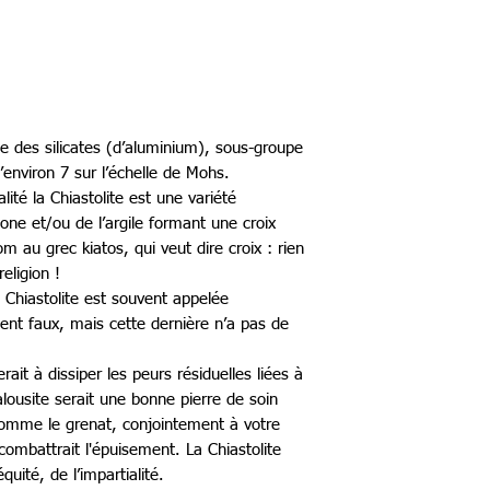
pe des silicates (d’aluminium), sous-groupe
’environ 7 sur l’échelle de Mohs.
lité la Chiastolite est une variété
one et/ou de l’argile formant une croix
m au grec kiatos, qui veut dire croix : rien
eligion !
 Chiastolite est souvent appelée
ent faux, mais cette dernière n’a pas de
erait à dissiper les peurs résiduelles liées à
ousite serait une bonne pierre de soin
. Comme le grenat, conjointement à votre
combattrait l'épuisement. La Chiastolite
équité, de l’impartialité.