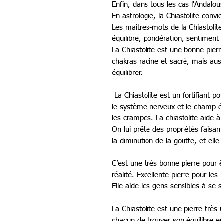
Enfin, dans tous les cas l'Andalous
En astrologie, la Chiastolite conv
Les maitres-mots de la Chiastolite
équilibre, pondération, sentiment 
La Chiastolite est une bonne pierr
chakras racine et sacré, mais aus
équilibrer.
La Chiastolite est un fortifiant po
le système nerveux et le champ én
les crampes. La chiastolite aide à 
On lui prête des propriétés faisant
la diminution de la goutte, et ell
C’est une très bonne pierre pour ê
réalité. Excellente pierre pour l
Elle aide les gens sensibles à se s
La Chiastolite est une pierre très 
chacun de trouver son équilibre en