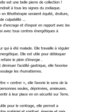
ite est une belle pierre de collection !
iendrait à tous les signes du zodiaque.
 en lithothérapie seraient équité, droiture,
de culpabilité …
e d’ancrage et d'espoir en rapport avec les
si avec tous centres énergétiques à
ur qui à été malade. Elle travaille à réguler
ergétique. Elle est utile pour débloquer
refaire le plein d’énergie .
 diminuer l’acidité gastrique, elle favorise
e soulage les rhumatismes.
tre « centrer », elle favorie le sens de la
es personnes seules, déprimées, anxieuses.
entir à leur place en en sécurité sur Terre.
utile pour le centrage, elle permet a
tre matériel et spirituel, énergie et paix.