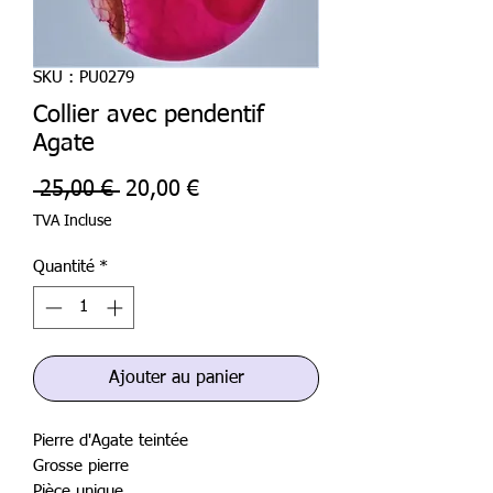
SKU : PU0279
Collier avec pendentif
Agate
Prix
Prix
 25,00 € 
20,00 €
original
promotionnel
TVA Incluse
Quantité
*
Ajouter au panier
Pierre d'Agate teintée
Grosse pierre
Pièce unique