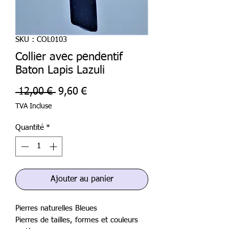
SKU : COL0103
Collier avec pendentif
Baton Lapis Lazuli
Prix
Prix
 12,00 € 
9,60 €
original
promotionnel
TVA Incluse
Quantité
*
Ajouter au panier
Pierres naturelles Bleues
Pierres de tailles, formes et couleurs