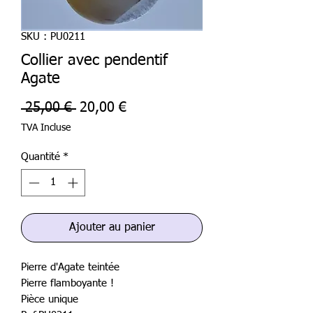
SKU : PU0211
Collier avec pendentif
Agate
Prix
Prix
 25,00 € 
20,00 €
original
promotionnel
TVA Incluse
Quantité
*
Ajouter au panier
Pierre d'Agate teintée
Pierre flamboyante !
Pièce unique