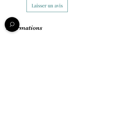
Laisser un avis
Informations
Qui sommes-nous ?
Nos amis et partenaires
Conditions Générales de ventes
Mentions légales
Politique de confidentialité
Une question ?
Nous contacter
FAQ