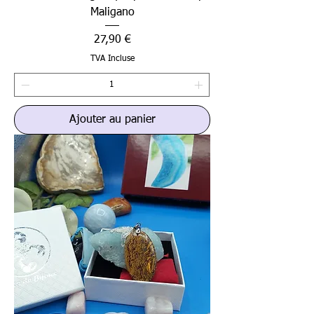
Maligano
Prix
27,90 €
TVA Incluse
Ajouter au panier