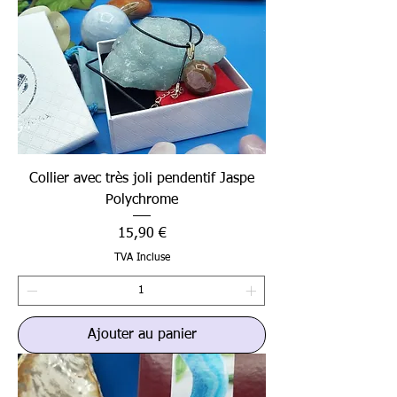
Collier avec très joli pendentif Jaspe
Polychrome
Prix
15,90 €
TVA Incluse
Ajouter au panier