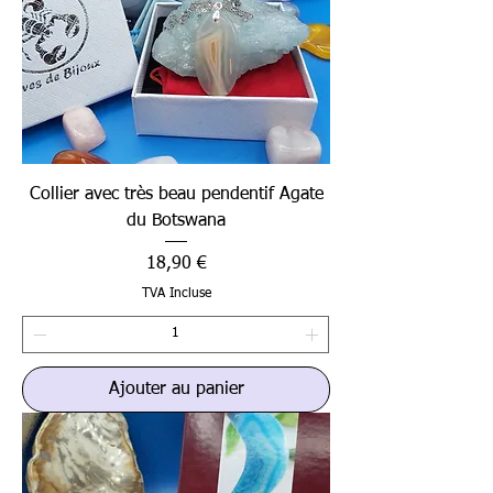
Collier avec très beau pendentif Agate
du Botswana
Prix
18,90 €
TVA Incluse
Ajouter au panier