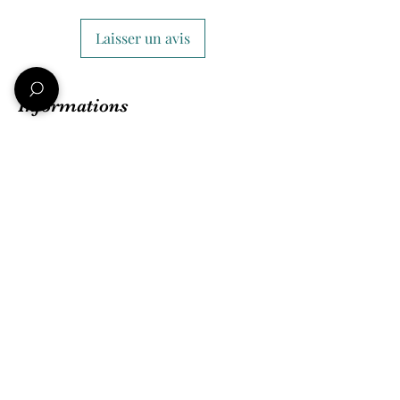
Laisser un avis
Informations
Qui sommes-nous ?
Nos amis et partenaires
Conditions Générales de ventes
Mentions légales
Politique de confidentialité
Une question ?
Nous contacter