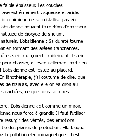
de faible épaisseur. Les couches
e lave extrêmement visqueuse et acide.
ion chimique ne se cristallise pas en
d’obsidienne peuvent faire 40m d’épaisseur.
nstituée de dioxyde de silicium.
s naturels. L’obsidienne : Sa dureté tourne
ent en formant des arêtes tranchantes.
 bêtes s’en aperçurent rapidement. Ils en
x pour chasser, et éventuellement partir en
! L’obsidienne est restée au placard,
n lithothérapie, j’ai coutume de dire, que
as de tralalas, avec elle on va droit au
ées cachées, ce que nous sommes
erre. L’obsidienne agit comme un miroir.
enne nous force à grandir. Il faut l'utiliser
re resurgir des vérités, des émotions
rtie des pierres de protection. Elle bloque
e la pollution électromagnétique. Il est