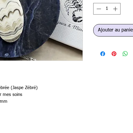
Ajouter au panie
zébrée (Jaspe Zébré)
par mes soins
27mm