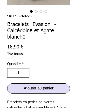
SKU : BRA0223
Bracelets "Evasion" -
Calcédoine et Agate
blanche
Prix
18,90 €
TVA Incluse
Quantité
*
Ajouter au panier
Bracelets en perles de pierres
naturelles - Calcédoine bleue / Agate