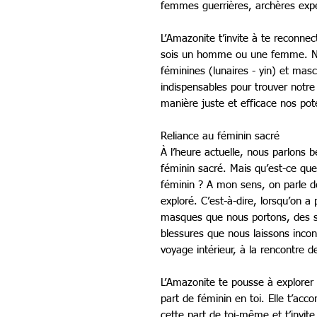
femmes guerrières, archères exp
L’Amazonite t’invite à te reconnec
sois un homme ou une femme. Nou
féminines (lunaires - yin) et masc
indispensables pour trouver notre 
manière juste et efficace nos pote
Reliance au féminin sacré
À l’heure actuelle, nous parlons
féminin sacré. Mais qu’est-ce que
féminin ? A mon sens, on parle de
exploré. C’est-à-dire, lorsqu’on a 
masques que nous portons, des 
blessures que nous laissons inc
voyage intérieur, à la rencontre 
L’Amazonite te pousse à explorer 
part de féminin en toi. Elle t’a
cette part de toi-même et t’invite 