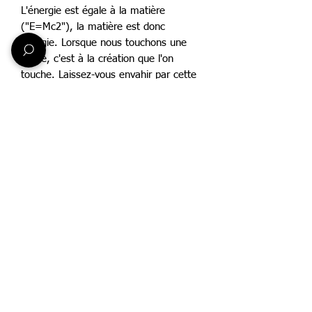
L'énergie est égale à la matière
("E=Mc2"), la matière est donc
énergie. Lorsque nous touchons une
pierre, c'est à la création que l'on
touche. Laissez-vous envahir par cette
incroyable perpétuelle création.
Retrouvez votre âme d'enfant.
Aucun avis pour le moment
Partagez votre expérience, soyez le
premier à laisser un avis.
Laisser un avis
Informations